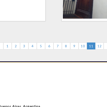
<
1
2
3
4
5
6
7
8
9
10
11
12
uenos Aires, Argentina